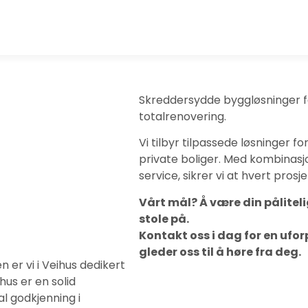
Skreddersydde byggløsninger fo
totalrenovering.
Vi tilbyr tilpassede løsninger f
private boliger. Med kombinasjon
service, sikrer vi at hvert pro
Vårt mål? Å være din pålitel
stole på.
Kontakt oss i dag for en ufor
gleder oss til å høre fra deg.
er vi i Veihus dedikert
hus er en solid
al godkjenning i